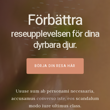
Förbättra
reseupplevelsen för dina
dyrbara djur.
BÖRJA DIN RESA HÄR
Ususe sum ab personami necessaria,
accusamus
converso iste, eos
scandalum
modo iure ultimus class.